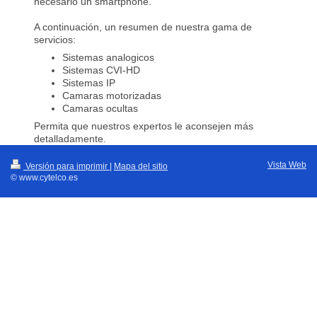
necesario un smartphone.
A continuación, un resumen de nuestra gama de
servicios:
Sistemas analogicos
Sistemas CVI-HD
Sistemas IP
Camaras motorizadas
Camaras ocultas
Permita que nuestros expertos le aconsejen más
detalladamente.
Vista Web
Versión para imprimir
|
Mapa del sitio
© www.cytelco.es